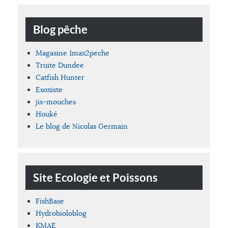
Blog pêche
Magasine 1max2peche
Truite Dundee
Catfish Hunter
Esoxiste
jis-mouches
Houké
Le blog de Nicolas Germain
Site Ecologie et Poissons
FishBase
Hydrobioloblog
KMAE