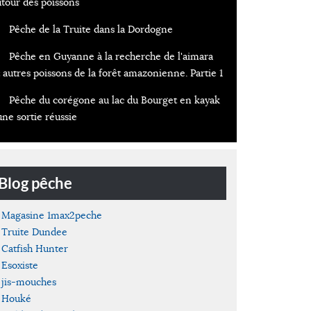
utour des poissons
Pêche de la Truite dans la Dordogne
Pêche en Guyanne à la recherche de l'aimara
 autres poissons de la forêt amazonienne. Partie 1
Pêche du corégone au lac du Bourget en kayak
une sortie réussie
Blog pêche
Magasine 1max2peche
Truite Dundee
Catfish Hunter
Esoxiste
jis-mouches
Houké