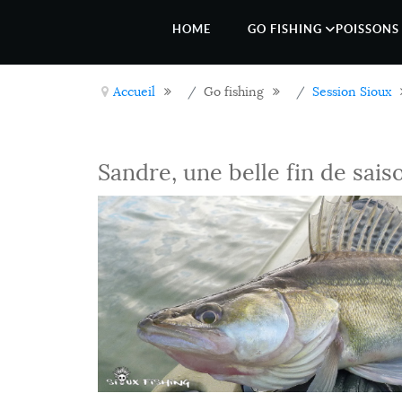
HOME
GO FISHING
POISSONS 
Accueil
Go fishing
Session Sioux
Sandre, une belle fin de sais