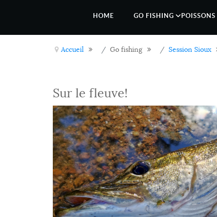
HOME
GO FISHING
POISSONS 
Accueil
Go fishing
Session Sioux
Sur le fleuve!