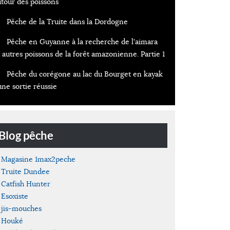
utour des poissons
Pêche de la Truite dans la Dordogne
Pêche en Guyanne à la recherche de l'aimara
 autres poissons de la forêt amazonienne. Partie 1
Pêche du corégone au lac du Bourget en kayak
une sortie réussie
Blog pêche
Magasine 1max2peche
Truite Dundee
Catfish Hunter
Esoxiste
jis-mouches
Houké