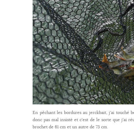
En pêchant les bordures au jerckbait, j'ai touché be
donc pas mal insisté et c'est de le sorte que j'ai ré
brochet de 61 cm et un autre de 73 cm.