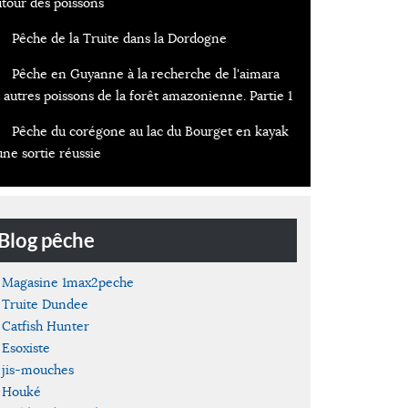
utour des poissons
Pêche de la Truite dans la Dordogne
Pêche en Guyanne à la recherche de l'aimara
 autres poissons de la forêt amazonienne. Partie 1
Pêche du corégone au lac du Bourget en kayak
une sortie réussie
Blog pêche
Magasine 1max2peche
Truite Dundee
Catfish Hunter
Esoxiste
jis-mouches
Houké