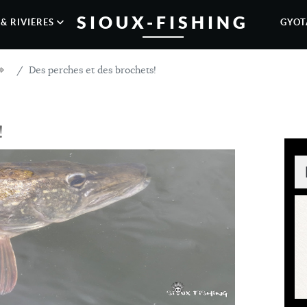
SIOUX-FISHING
& RIVIÈRES
GYOT
Des perches et des brochets!
!