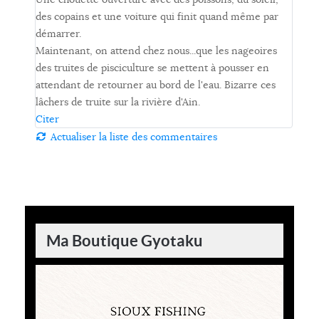
des copains et une voiture qui finit quand même par
démarrer.
Maintenant, on attend chez nous...que les nageoires
des truites de pisciculture se mettent à pousser en
attendant de retourner au bord de l'eau. Bizarre ces
lâchers de truite sur la rivière d'Ain.
Citer
Actualiser la liste des commentaires
Ma Boutique Gyotaku