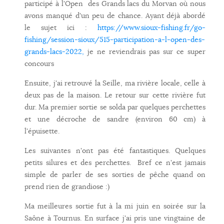
participé à l'Open des Grands lacs du Morvan où nous
avons manqué d'un peu de chance. Ayant déjà abordé
le sujet ici :
https://www.sioux-fishing.fr/go-
fishing/session-sioux/515-participation-a-l-open-des-
grands-lacs-2022,
je ne reviendrais pas sur ce super
concours
Ensuite, j'ai retrouvé la Seille, ma rivière locale, celle à
deux pas de la maison. Le retour sur cette rivière fut
dur. Ma premier sortie se solda par quelques perchettes
et une décroche de sandre (environ 60 cm) à
l'épuisette.
Les suivantes n'ont pas été fantastiques. Quelques
petits silures et des perchettes. Bref ce n'est jamais
simple de parler de ses sorties de pêche quand on
prend rien de grandiose :)
Ma meilleures sortie fut à la mi juin en soirée sur la
Saône à Tournus. En surface j'ai pris une vingtaine de